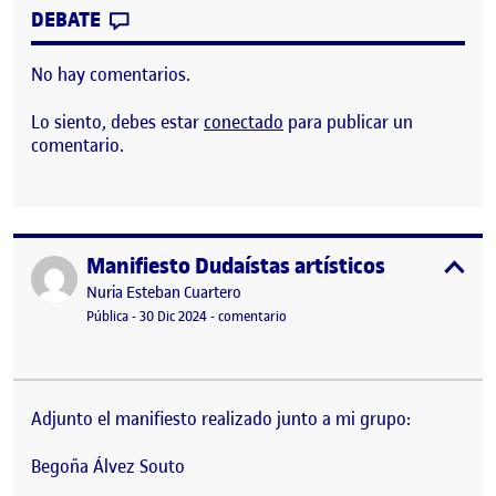
CONTRIBUTION
0
EN DIARIO DE PROCESO
DEBATE
No hay comentarios.
Lo siento, debes estar
conectado
para publicar un
comentario.
Manifiesto Dudaístas artísticos
Publicado por
expa
Publicado por
Nuria Esteban Cuartero
Visibilidad:
Fecha de publicación
en Manifiesto Dudaístas artísticos
Pública
-
30 Dic 2024
-
comentario
Adjunto el manifiesto realizado junto a mi grupo:
Begoña Álvez Souto