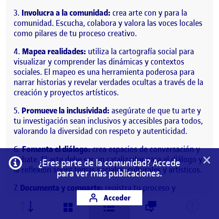
Involucra a la comunidad:
crea arte con y para la
comunidad. Escucha, colabora y valora las voces locales
como pilares de tu proceso creativo.
Mapea realidades:
utiliza la cartografía social para
visualizar y comprender las dinámicas y contextos
sociales. El mapeo es una herramienta poderosa para
narrar historias y revelar verdades ocultas a través de la
creación y proyectos artísticos.
Promueve la inclusividad:
asegúrate de que tu arte y
tu investigación sean inclusivos y accesibles para todos,
valorando la diversidad con respeto y autenticidad.
Fomenta el diálogo:
crea espacios de conversación y
×
debate. El arte debe ser un catalizador para el diálogo y
Información
¿Eres parte de la comunidad? Accede
la reflexión sobre temas sociales, culturales y artísticos.
para ver más publicaciones.
Documenta y comparte:
registra tu proceso y
comparte tus hallazgos. La transparencia, la confianza y
Acceder
la colaboración con la comunidad.