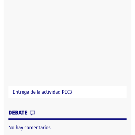
Entrega de la actividad PEC3
CONTRIBUTION
0
EN MANIFIESTO DUDAÍSTAS ARTÍSTICO
DEBATE
No hay comentarios.