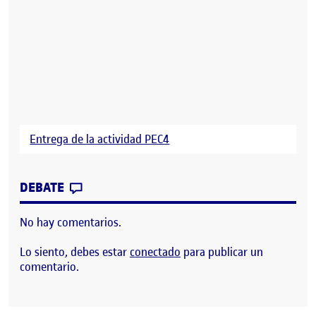
Entrega de la actividad PEC4
CONTRIBUTION
0
EN DIARIO DE PROCESO: PEC 4
DEBATE
No hay comentarios.
Lo siento, debes estar
conectado
para publicar un
comentario.