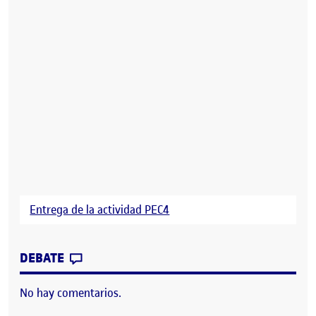
Entrega de la actividad PEC4
CONTRIBUTION
0
EN DIARIO DE PROCESO PEC 4. AUTOEV
DEBATE
No hay comentarios.