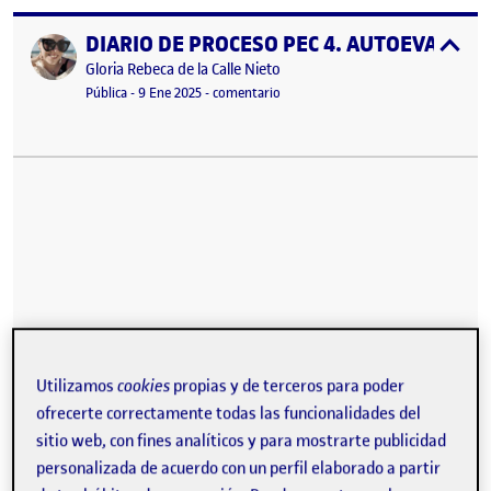
DIARIO DE PROCESO PEC 4. AUTOEVALUAC
Publicado por
expa
Publicado por
Gloria Rebeca de la Calle Nieto
Visibilidad:
Fecha de publicación
23 septiembre, 2025 7:28 pm
en DIARIO DE PROCESO PEC 4. AU
Pública
-
9 Ene 2025
-
comentario
Utilizamos
cookies
propias y de terceros para poder
ofrecerte correctamente todas las funcionalidades del
sitio web, con fines analíticos y para mostrarte publicidad
personalizada de acuerdo con un perfil elaborado a partir