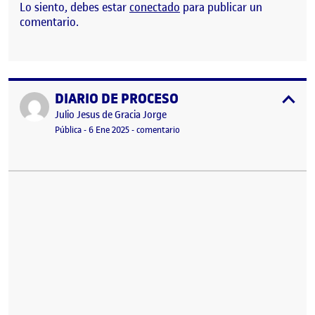
Lo siento, debes estar
conectado
para publicar un
comentario.
DIARIO DE PROCESO
Publicado por
expa
Publicado por
Julio Jesus de Gracia Jorge
Visibilidad:
Fecha de publicación
en DIARIO DE PROCESO
Pública
-
6 Ene 2025
-
comentario