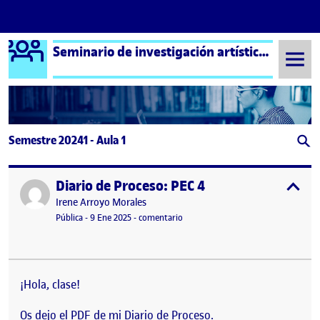
Logo Ágora
Seminario de investigación artística – Aula 1
Saltar al contenido
Semestre 20241 - Aula 1
Diario de Proceso: PEC 4
Publicado por
expa
Publicado por
Irene Arroyo Morales
Visibilidad:
Fecha de publicación
23 febrero, 2026 1:38 pm
en Diario de Proceso: PEC 4
Pública
-
9 Ene 2025
-
comentario
¡Hola, clase!
Os dejo el PDF de mi Diario de Proceso.