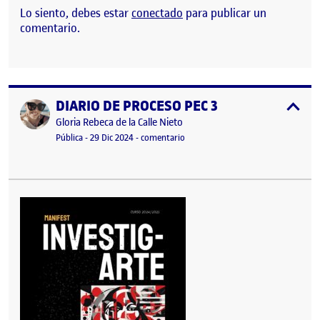
Lo siento, debes estar
conectado
para publicar un
comentario.
DIARIO DE PROCESO PEC 3
Publicado por
expa
Publicado por
Gloria Rebeca de la Calle Nieto
Visibilidad:
Fecha de publicación
23 septiembre, 2025 7:29 pm
en DIARIO DE PROCESO PEC 3
Pública
-
29 Dic 2024
-
comentario