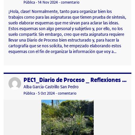
Visibilidad:
Fecha de publicación
23 febrero, 2026 1:34 pm
en Diario de Proceso: PEC 2. Prime
Pública
-
14 Nov 2024
-
comentario
¡Hola, clase! Normalmente, tanto para organizar bien los
trabajos como para las asignaturas que tienen prueba de síntesis,
suelo elaborar esquemas que me sirvan para aclarar las ideas.
Estos esquemas son algo personal y subjetivo y, por ello, no los
suelo compartir. Sin embargo, creo que esta asignatura requiere
llevar una Diario de Proceso bien estructurado y, para hacer la
cartografía que se nos solicita, he empezado elaborando estos
esquemas con el fin de organizar la información que voy a…
PEC1_Diario de Proceso _ Reflexiones sobre la investigación artística – Mi jardín de ideas
Publicado por
Publicado por
Alba Garcia-Castrillo San Pedro
Visibilidad:
Fecha de publicación
en PEC1_Diario de Proceso _ Reflexion
Pública
-
5 Oct 2024
-
comentario