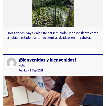
Hola a todos, Vaya viaje este del seminario, ¿eh? Me siento como
si hubiera estado plantando semillas de ideas en mi cabeza…
¡Bienvenidos y bienvenidas!
Publicado por
Publicado por
Folio
Visibilidad:
Fecha de publicación
15 septiembre, 2022 3:41 pm
Pública
-
8 Sep 2021