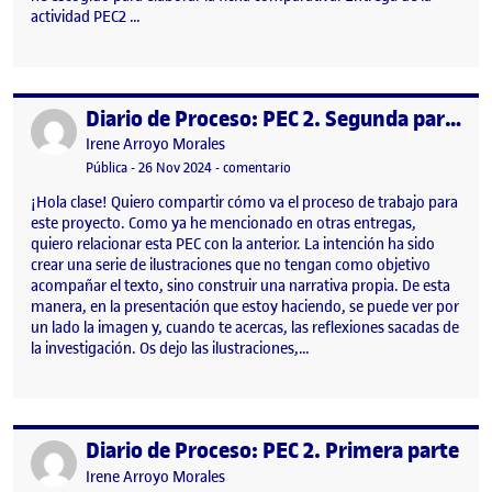
actividad PEC2 …
Diario de Proceso: PEC 2. Segunda parte
Publicado por
Publicado por
Irene Arroyo Morales
Visibilidad:
Fecha de publicación
23 febrero, 2026 1:35 pm
en Diario de Proceso: PEC 2. Segu
Pública
-
26 Nov 2024
-
comentario
¡Hola clase! Quiero compartir cómo va el proceso de trabajo para
este proyecto. Como ya he mencionado en otras entregas,
quiero relacionar esta PEC con la anterior. La intención ha sido
crear una serie de ilustraciones que no tengan como objetivo
acompañar el texto, sino construir una narrativa propia. De esta
manera, en la presentación que estoy haciendo, se puede ver por
un lado la imagen y, cuando te acercas, las reflexiones sacadas de
la investigación. Os dejo las ilustraciones,…
Diario de Proceso: PEC 2. Primera parte
Publicado por
Publicado por
Irene Arroyo Morales