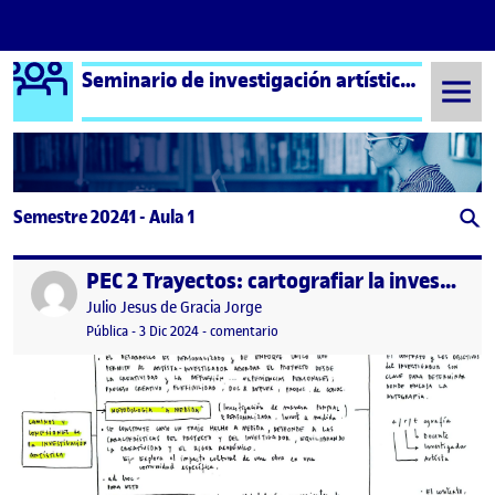
Logo Ágora
Seminario de investigación artística – Aula 1
Saltar al contenido
Semestre 20241 - Aula 1
PEC 2 Trayectos: cartografiar la investigación artística
Publicado por
Publicado por
Julio Jesus de Gracia Jorge
Visibilidad:
Fecha de publicación
en PEC 2 Trayectos: cartografiar la in
Pública
-
3 Dic 2024
-
comentario