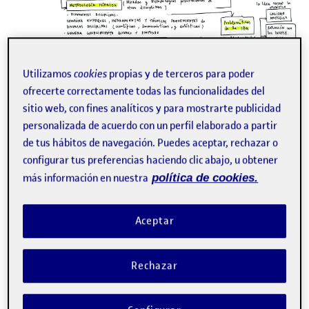
Utilizamos
cookies
propias y de terceros para poder
PEC 2. Trayectos: cartografiar la investigación artística Entrega
ofrecerte correctamente todas las funcionalidades del
de la actividad PEC2 …
sitio web, con fines analíticos y para mostrarte publicidad
personalizada de acuerdo con un perfil elaborado a partir
de tus hábitos de navegación. Puedes aceptar, rechazar o
configurar tus preferencias haciendo clic abajo, u obtener
Diario de Proceso PEC4
Publicado por
más información en nuestra
política de cookies.
Publicado por
Julio Jesus de Gracia Jorge
Visibilidad:
Fecha de publicación
en Diario de Proceso PEC4
Pública
-
3 Dic 2024
-
comentario
Aceptar
Rechazar