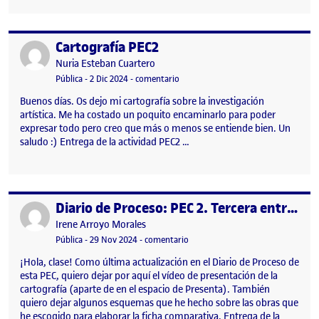
Cartografía PEC2
Publicado por
Publicado por
Nuria Esteban Cuartero
Visibilidad:
Fecha de publicación
2 diciembre, 2024 11:54 am
en Cartografía PEC2
Pública
-
2 Dic 2024
-
comentario
Buenos días. Os dejo mi cartografía sobre la investigación
artística. Me ha costado un poquito encaminarlo para poder
expresar todo pero creo que más o menos se entiende bien. Un
saludo :) Entrega de la actividad PEC2 …
Diario de Proceso: PEC 2. Tercera entrega
Publicado por
Publicado por
Irene Arroyo Morales
Visibilidad:
Fecha de publicación
23 febrero, 2026 1:35 pm
en Diario de Proceso: PEC 2. Terce
Pública
-
29 Nov 2024
-
comentario
¡Hola, clase! Como última actualización en el Diario de Proceso de
esta PEC, quiero dejar por aquí el vídeo de presentación de la
cartografía (aparte de en el espacio de Presenta). También
quiero dejar algunos esquemas que he hecho sobre las obras que
he escogido para elaborar la ficha comparativa. Entrega de la