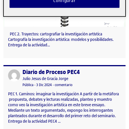
Configurar
PEC 2. Trayectos: cartografiar la investigación artística
Cartografía la investigación artística: modelos y posibilidades.
Entrega de la actividad…
Diario de Proceso PEC4
Publicado por
Publicado por
Julio Jesus de Gracia Jorge
Visibilidad:
Fecha de publicación
en Diario de Proceso PEC4
Pública
-
3 Dic 2024
-
comentario
PEC 1. Caminos: imaginar la investigación A partir de la metáfora
propuesta, debates y lecturas realizadas, planteo y muestro
como veo la investigación artística en este breve ensayo.
Mediante un texto argumentado, expongo los interrogantes
planteados durante el desarrollo del primer reto del seminario.
Entrega de la actividad PEC4 …