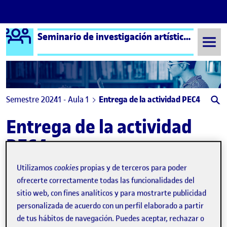
Logo Ágora
Seminario de investigación artística – Aula 1
Saltar al contenido
Semestre 20241 - Aula 1
Entrega de la actividad PEC4
Entrega de la actividad
PEC4
Utilizamos
cookies
propias y de terceros para poder
Diario de Proceso: PEC 4
Publicado por
ofrecerte correctamente todas las funcionalidades del
Publicado por
Irene Arroyo Morales
sitio web, con fines analíticos y para mostrarte publicidad
Visibilidad:
Fecha de publicación
23 febrero, 2026 1:38 pm
en Diario de Proceso: PEC 4
Pública
-
9 Ene 2025
-
comentario
personalizada de acuerdo con un perfil elaborado a partir
¡Hola, clase! Os dejo el PDF de mi Diario de Proceso. ¡Un saludo!
de tus hábitos de navegación. Puedes aceptar, rechazar o
Entrega de la actividad PEC4 …