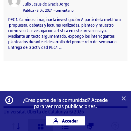
Publicado por
Julio Jesus de Gracia Jorge
Visibilidad:
Fecha de publicación
en Diario de Proceso PEC4
Pública
-
3 Dic 2024
-
comentario
PEC 1. Caminos: imaginar la investigación A partir de la metáfora
propuesta, debates y lecturas realizadas, planteo y muestro
como veo la investigación artística en este breve ensayo.
Mediante un texto argumentado, expongo los interrogantes
planteados durante el desarrollo del primer reto del seminario.
Entrega de la actividad PEC4 …
×
Información
¿Eres parte de la comunidad? Accede
para ver más publicaciones.
Universitat Oberta de Catalunya © 2026
Acceder