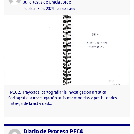
Publicado por
Julio Jesus de Gracia Jorge
Visibilidad:
Fecha de publicación
en Diario de Proceso PEC4
Pública
-
3 Dic 2024
-
comentario
PEC 2. Trayectos: cartografiar la investigación artística
Cartografía la investigación artística: modelos y posibilidades.
Entrega de la actividad…
Diario de Proceso PEC4
Publicado por