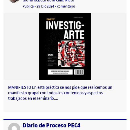
Gloria Rebeca de la Calle Nieto
Visibilidad:
Fecha de publicación
23 septiembre, 2025 7:29 pm
en DIARIO DE PROCESO PEC 3
Pública
-
29 Dic 2024
-
comentario
MANIFIESTO En esta práctica se nos pide que realicemos un
manifiesto grupal con todos los contenidos y aspectos
trabajados en el seminario.…
Diario de Proceso PEC4
Publicado por