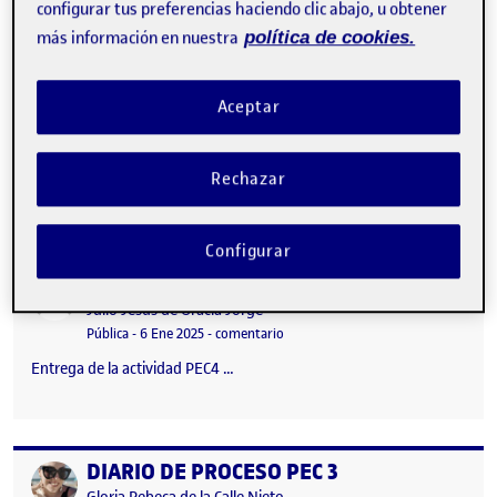
configurar tus preferencias haciendo clic abajo, u obtener
más información en nuestra
política de cookies.
DIARIO DE PROCESO PEC 4. AUTOEVALUACIÓN
Publicado por
Aceptar
Publicado por
Gloria Rebeca de la Calle Nieto
Visibilidad:
Fecha de publicación
23 septiembre, 2025 7:28 pm
en DIARIO DE PROCESO PEC 4. AU
Pública
-
9 Ene 2025
-
comentario
Rechazar
Entrega de la actividad PEC4 …
Configurar
DIARIO DE PROCESO
Publicado por
Publicado por
Julio Jesus de Gracia Jorge
Visibilidad:
Fecha de publicación
en DIARIO DE PROCESO
Pública
-
6 Ene 2025
-
comentario
Entrega de la actividad PEC4 …
DIARIO DE PROCESO PEC 3
Publicado por
Publicado por