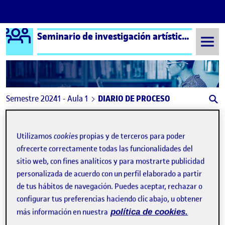
Logo Ágora
Seminario de investigación artística – Aula 1
Saltar al contenido
Semestre 20241 - Aula 1
DIARIO DE PROCESO
Navegación de entradas
: PEC 3. Manifiesto
: DI
Anterior
Siguiente
Utilizamos
cookies
propias y de terceros para poder
DIARIO DE PROCESO
Publicado por
ofrecerte correctamente todas las funcionalidades del
sitio web, con fines analíticos y para mostrarte publicidad
Publicado por
Julio Jesus de Gracia Jorge
personalizada de acuerdo con un perfil elaborado a partir
Visibilidad:
Fecha de publicación
en DIARIO DE PROCESO
Pública
-
6 Ene 2025
-
comentario
de tus hábitos de navegación. Puedes aceptar, rechazar o
configurar tus preferencias haciendo clic abajo, u obtener
más información en nuestra
política de cookies.