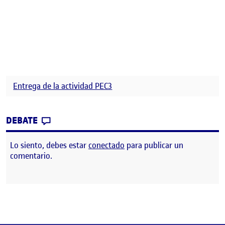
Entrega de la actividad PEC3
CONTRIBUTION
0
EN PEC 3. MANIFIESTO
DEBATE
Lo siento, debes estar
conectado
para publicar un
comentario.