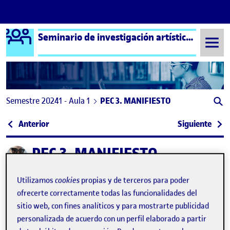
Logo Ágora
Seminario de investigación artística – Aula 1
Saltar al contenido
Semestre 20241 - Aula 1
PEC 3. MANIFIESTO
Navegación de entradas
: PEC3 MANIFIESTO
: DI
Anterior
Siguiente
PEC 3. MANIFIESTO
Publicado por
Publicado por
Gloria Rebeca de la Calle Nieto
Visibilidad:
Fecha de publicación
23 septiembre, 2025 7:29 pm
en PEC 3. MANIFIESTO
Pública
-
29 Dic 2024
-
comentario
Utilizamos
cookies
propias y de terceros para poder
ofrecerte correctamente todas las funcionalidades del
sitio web, con fines analíticos y para mostrarte publicidad
GRUPO: MANIFIESTO «INVESTIG-ARTE»
personalizada de acuerdo con un perfil elaborado a partir