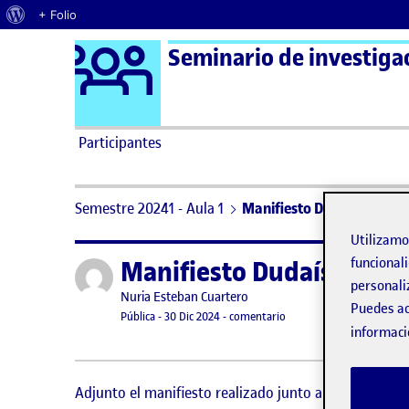
Acerca de WordPress
+ Folio
Logo Ágora
Seminario de investigaci
Saltar al contenido
Participantes
Semestre 20241 - Aula 1
Manifiesto Dudaístas artís
Utilizam
Manifiesto Dudaístas art
funcionali
Publicado por
personali
Publicado por
Nuria Esteban Cuartero
Puedes ac
Visibilidad:
Fecha de publicación
en Manifiesto Dudaístas a
Pública
-
30 Dic 2024
-
comentario
informaci
Adjunto el manifiesto realizado junto a mi grupo: