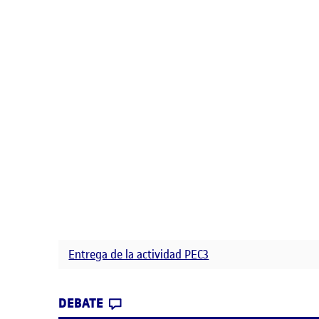
Entrega de la actividad PEC3
CONTRIBUTION
0
EN MANIFIESTO DUDAÍSTAS ARTÍ
DEBATE