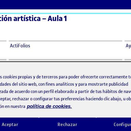
ón artística – Aula 1
ActiFolios
Ay
ticos
os
cookies
propias y de terceros para poder ofrecerte correctamente t
ísticos
dades del sitio web, con fines analíticos y para mostrarte publicidad
zada de acuerdo con un perfil elaborado a partir de tus hábitos de na
eptar, rechazar o configurar tus preferencias haciendo clic abajo, u 
rtísticos
ón en nuestra
política de cookies.
Aceptar
Rechazar
Configu