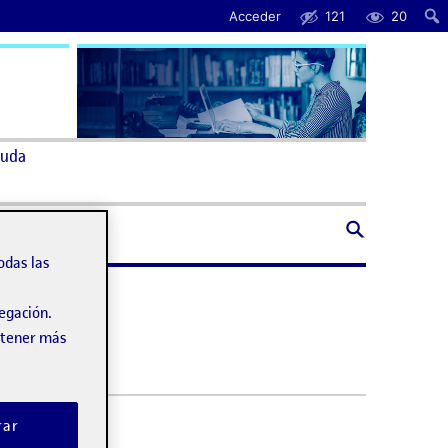
Acceder
121
20
uda
odas las
vegación.
obtener más
rar