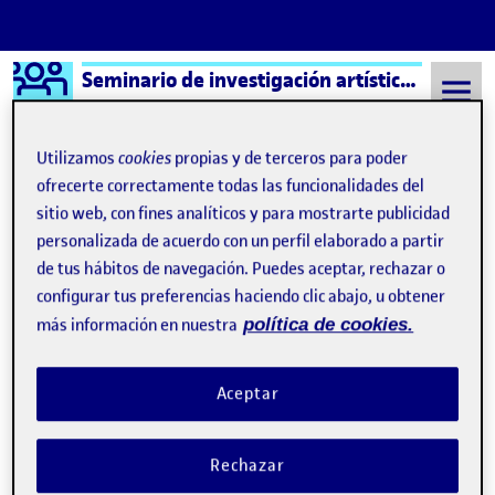
Logo Ágora
Seminario de investigación artística – Aula 1
Saltar al contenido
Utilizamos
cookies
propias y de terceros para poder
ofrecerte correctamente todas las funcionalidades del
sitio web, con fines analíticos y para mostrarte publicidad
Semestre 20241 - Aula 1
Juan Antonio Martinez Calero
personalizada de acuerdo con un perfil elaborado a partir
Juan Antonio Martinez
de tus hábitos de navegación. Puedes aceptar, rechazar o
configurar tus preferencias haciendo clic abajo, u obtener
Calero
más información en nuestra
política de cookies.
PEC3 MANIFIESTO
Publicado por
Aceptar
Publicado por
Juan Antonio Martinez Calero
Visibilidad:
Fecha de publicación
en PEC3 MANIFIESTO
Pública
-
29 Dic 2024
-
comentario
Rechazar
Entrega de la actividad PEC3 …