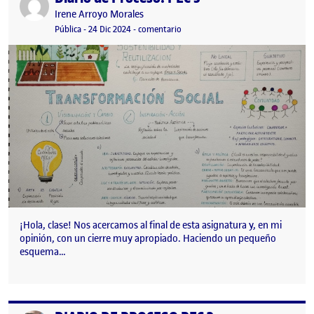
Publicado por
Irene Arroyo Morales
Visibilidad:
Fecha de publicación
23 febrero, 2026 1:36 pm
en Diario de Proceso: PEC 3
Pública
-
24 Dic 2024
-
comentario
¡Hola, clase! Nos acercamos al final de esta asignatura y, en mi
opinión, con un cierre muy apropiado. Haciendo un pequeño
esquema…