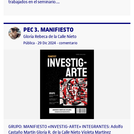
trabajados en el seminario.…
PEC 3. MANIFIESTO
Publicado por
Publicado por
Gloria Rebeca de la Calle Nieto
Visibilidad:
Fecha de publicación
23 septiembre, 2025 7:29 pm
en PEC 3. MANIFIESTO
Pública
-
29 Dic 2024
-
comentario
GRUPO: MANIFIESTO «INVESTIG-ARTE» INTEGRANTES: Adolfo
Castaño Martín Gloria R. de la Calle Nieto Violeta Martínez