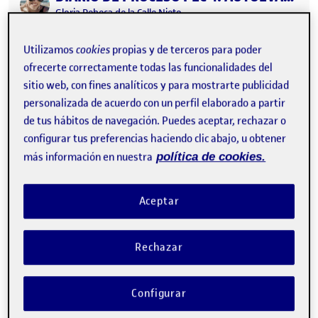
Publicado por
Gloria Rebeca de la Calle Nieto
Visibilidad:
Fecha de publicación
23 septiembre, 2025 7:28 pm
en DIARIO DE PROCESO PEC 4. AU
Pública
-
9 Ene 2025
-
comentario
Utilizamos
cookies
propias y de terceros para poder
Entrega de la actividad PEC4 …
ofrecerte correctamente todas las funcionalidades del
sitio web, con fines analíticos y para mostrarte publicidad
personalizada de acuerdo con un perfil elaborado a partir
DIARIO DE PROCESO
Publicado por
de tus hábitos de navegación. Puedes aceptar, rechazar o
Publicado por
Julio Jesus de Gracia Jorge
configurar tus preferencias haciendo clic abajo, u obtener
Visibilidad:
Fecha de publicación
en DIARIO DE PROCESO
Pública
-
6 Ene 2025
-
comentario
más información en nuestra
política de cookies.
Entrega de la actividad PEC4 …
Aceptar
Manifiesto Dudaístas artísticos
Publicado por
Rechazar
Publicado por
Nuria Esteban Cuartero
Visibilidad:
Fecha de publicación
en Manifiesto Dudaístas artísticos
Pública
-
30 Dic 2024
-
comentario
Adjunto el manifiesto realizado junto a mi grupo: Begoña Álvez
Configurar
Souto María Luisa Lacarta Fernández Nataniel Moiane Calangue
Nuria Esteban Cuartero Entrega de la actividad PEC3 …