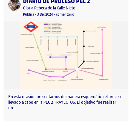
DIARIO DE PROCESO PEC 2
Publicado por
Publicado por
Gloria Rebeca de la Calle Nieto
Visibilidad:
Fecha de publicación
23 septiembre, 2025 7:30 pm
en DIARIO DE PROCESO PEC 2
Pública
-
3 Dic 2024
-
comentario
En esta ocasión presentamos de manera esquemática el proceso
llevado a cabo en la PEC 2 TRAYECTOS: El objetivo fue realizar
un…