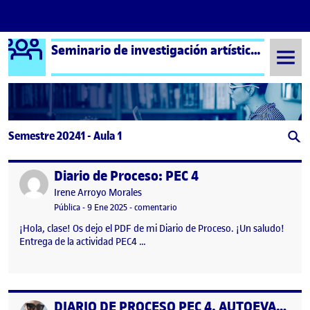
Logo Ágora
Seminario de investigación artística – Aula 1
Saltar al contenido
Semestre 20241 - Aula 1
Diario de Proceso: PEC 4
Publicado por
Publicado por
Irene Arroyo Morales
Visibilidad:
Fecha de publicación
23 febrero, 2026 1:38 pm
en Diario de Proceso: PEC 4
Pública
-
9 Ene 2025
-
comentario
¡Hola, clase! Os dejo el PDF de mi Diario de Proceso. ¡Un saludo!
Entrega de la actividad PEC4 …
DIARIO DE PROCESO PEC 4. AUTOEVALUACIÓN
Publicado por