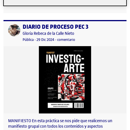
DIARIO DE PROCESO PEC 3
Publicado por
Publicado por
Gloria Rebeca de la Calle Nieto
Visibilidad:
Fecha de publicación
23 septiembre, 2025 7:29 pm
en DIARIO DE PROCESO PEC 3
Pública
-
29 Dic 2024
-
comentario
MANIFIESTO En esta práctica se nos pide que realicemos un
manifiesto grupal con todos los contenidos y aspectos