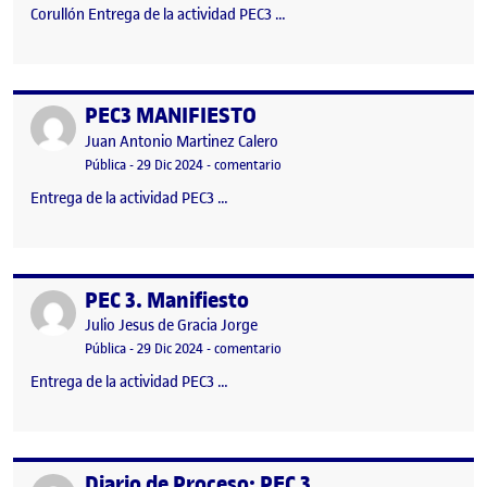
Corullón Entrega de la actividad PEC3 …
PEC3 MANIFIESTO
Publicado por
Publicado por
Juan Antonio Martinez Calero
Visibilidad:
Fecha de publicación
en PEC3 MANIFIESTO
Pública
-
29 Dic 2024
-
comentario
Entrega de la actividad PEC3 …
PEC 3. Manifiesto
Publicado por
Publicado por
Julio Jesus de Gracia Jorge
Visibilidad:
Fecha de publicación
en PEC 3. Manifiesto
Pública
-
29 Dic 2024
-
comentario
Entrega de la actividad PEC3 …
Diario de Proceso: PEC 3
Publicado por